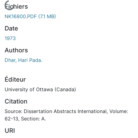
En cours de chargement...
Fichiers
NK16800.PDF
(7.1 MB)
Date
1973
Authors
Dhar, Hari Pada.
Éditeur
University of Ottawa (Canada)
Citation
Source: Dissertation Abstracts International, Volume:
62-13, Section: A.
URI