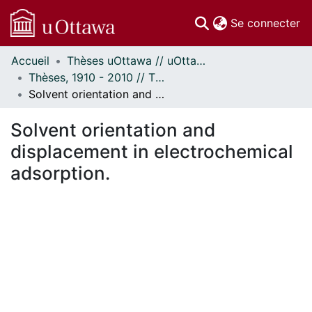
(c
Se connecter
Accueil
Thèses uOttawa // uOttawa Theses
Communautés
Thèses, 1910 - 2010 // Theses, 1910 - 2010
et collections
Solvent orientation and displacement in electrochemical adsorption.
Parcourir
Statistiques
Solvent orientation and
À propos
displacement in electrochemical
adsorption.