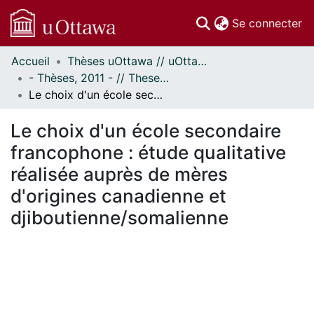
(c
Se connecter
Accueil
Thèses uOttawa // uOttawa Theses
Communautés
- Thèses, 2011 - // Theses, 2011 -
et collections
Le choix d'un école secondaire francophone : étude qualitative réalisée auprès de mères d'origines canadienne et djiboutienne/somalienne
Parcourir
Statistiques
Le choix d'un école secondaire
À propos
francophone : étude qualitative
réalisée auprès de mères
d'origines canadienne et
djiboutienne/somalienne