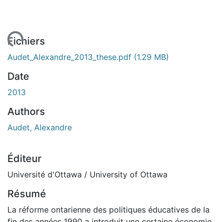
ment...
Fichiers
Audet_Alexandre_2013_these.pdf
(1.29 MB)
Date
2013
Authors
Audet, Alexandre
Éditeur
Université d'Ottawa / University of Ottawa
Résumé
La réforme ontarienne des politiques éducatives de la
fin des années 1990 a introduit une certaine économie