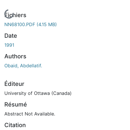
En cours de chargement...
Fichiers
NN68100.PDF
(4.15 MB)
Date
1991
Authors
Obaid, Abdellatif.
Éditeur
University of Ottawa (Canada)
Résumé
Abstract Not Available.
Citation