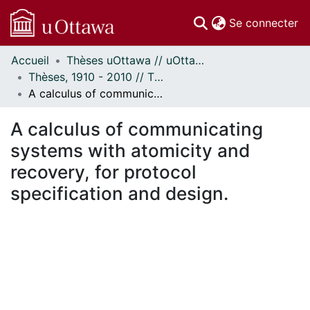
(c
Se connecter
Accueil
Thèses uOttawa // uOttawa Theses
Communautés
Thèses, 1910 - 2010 // Theses, 1910 - 2010
et collections
A calculus of communicating systems with atomicity and recovery, for protocol specification and design.
Parcourir
Statistiques
A calculus of communicating
À propos
systems with atomicity and
recovery, for protocol
specification and design.