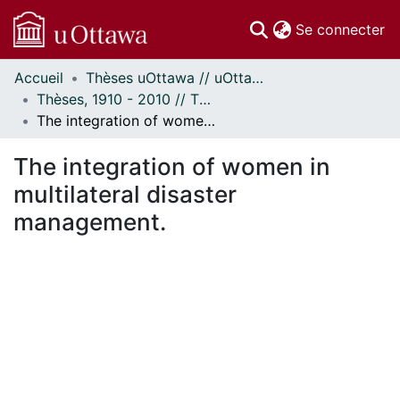
(c
Se connecter
Accueil
Thèses uOttawa // uOttawa Theses
Communautés
Thèses, 1910 - 2010 // Theses, 1910 - 2010
et collections
The integration of women in multilateral disaster management.
Parcourir
Statistiques
The integration of women in
À propos
multilateral disaster
management.
En cours de chargement...