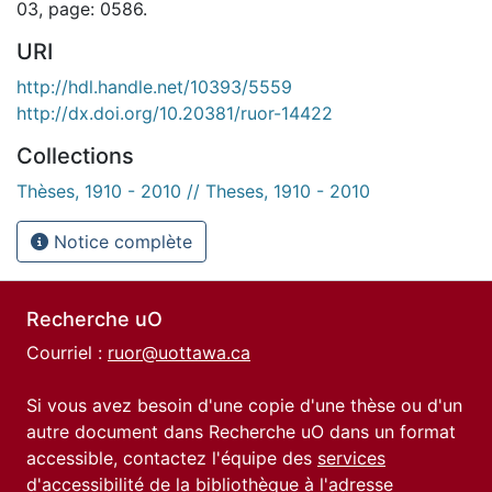
03, page: 0586.
URI
http://hdl.handle.net/10393/5559
http://dx.doi.org/10.20381/ruor-14422
Collections
Thèses, 1910 - 2010 // Theses, 1910 - 2010
Notice complète
Recherche uO
Courriel :
ruor@uottawa.ca
Si vous avez besoin d'une copie d'une thèse ou d'un
autre document dans Recherche uO dans un format
accessible, contactez l'équipe des
services
d'accessibilité de la bibliothèque
à l'adresse