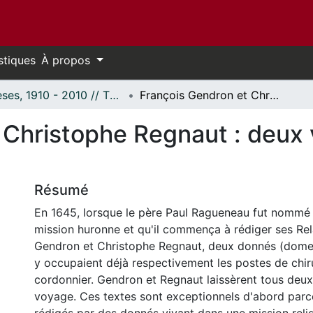
stiques
À propos
Thèses, 1910 - 2010 // Theses, 1910 - 2010
François Gendron et Christophe Regnaut : deux voix données en Nouvelle-France.
 Christophe Regnaut : deux
Résumé
En 1645, lorsque le père Paul Ragueneau fut nommé 
mission huronne et qu'il commença à rédiger ses Rel
Gendron et Christophe Regnaut, deux donnés (domes
y occupaient déjà respectivement les postes de chir
cordonnier. Gendron et Regnaut laissèrent tous deux 
voyage. Ces textes sont exceptionnels d'abord parce