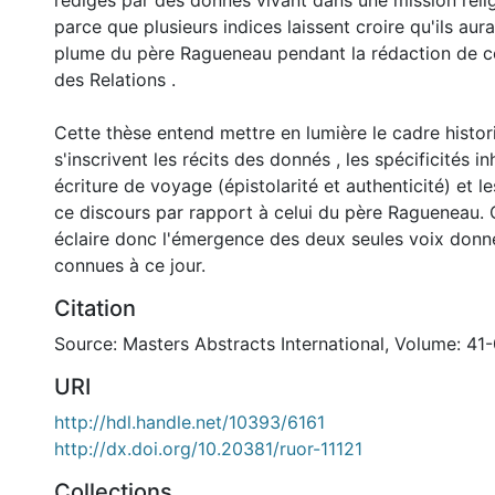
rédigés par des donnés vivant dans une mission relig
parce que plusieurs indices laissent croire qu'ils aura
plume du père Ragueneau pendant la rédaction de ce
des Relations .
Cette thèse entend mettre en lumière le cadre histor
s'inscrivent les récits des donnés , les spécificités i
écriture de voyage (épistolarité et authenticité) et le
ce discours par rapport à celui du père Ragueneau. 
éclaire donc l'émergence des deux seules voix donné
connues à ce jour.
Citation
Source: Masters Abstracts International, Volume: 41-
URI
http://hdl.handle.net/10393/6161
http://dx.doi.org/10.20381/ruor-11121
Collections