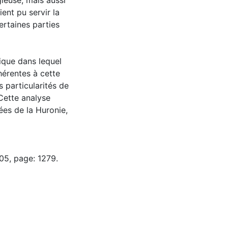
ieuse, mais aussi
ient pu servir la
rtaines parties
ique dans lequel
nhérentes à cette
s particularités de
Cette analyse
es de la Huronie,
05, page: 1279.