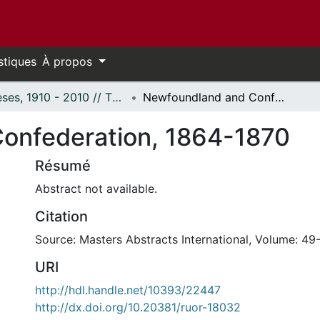
stiques
À propos
Thèses, 1910 - 2010 // Theses, 1910 - 2010
Newfoundland and Confederation, 1864-1870
onfederation, 1864-1870
Résumé
Abstract not available.
Citation
Source: Masters Abstracts International, Volume: 49-
URI
http://hdl.handle.net/10393/22447
http://dx.doi.org/10.20381/ruor-18032