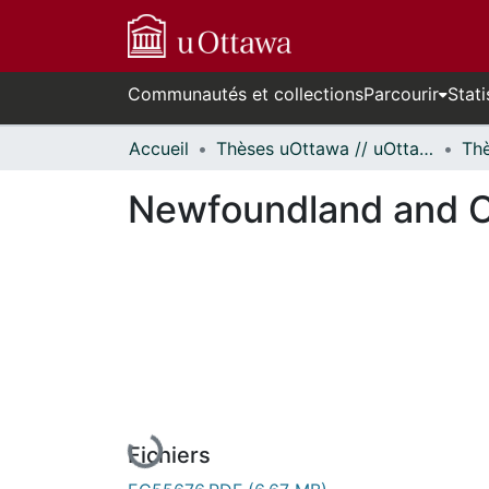
Communautés et collections
Parcourir
Stati
Accueil
Thèses uOttawa // uOttawa Theses
Newfoundland and C
En cours de chargement...
Fichiers