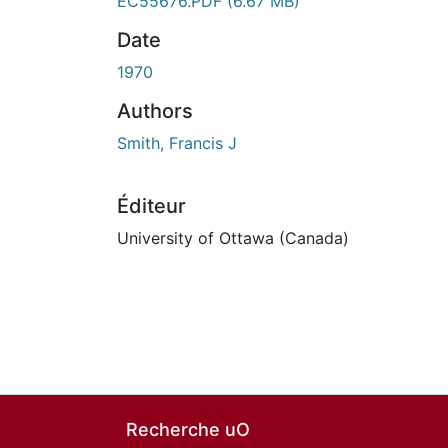
EC55676.PDF
(6.67 MB)
Date
1970
Authors
Smith, Francis J
Éditeur
University of Ottawa (Canada)
Recherche uO