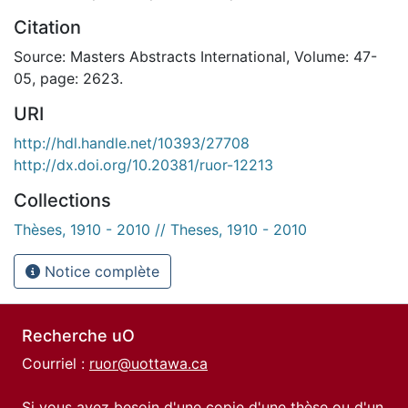
Citation
Source: Masters Abstracts International, Volume: 47-
05, page: 2623.
URI
http://hdl.handle.net/10393/27708
http://dx.doi.org/10.20381/ruor-12213
Collections
Thèses, 1910 - 2010 // Theses, 1910 - 2010
Notice complète
Recherche uO
Courriel :
ruor@uottawa.ca
Si vous avez besoin d'une copie d'une thèse ou d'un