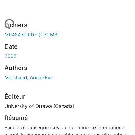
rgement...
Fichiers
MR48479.PDF
(1.31 MB)
Date
2008
Authors
Marchand, Annie-Pier
Éditeur
University of Ottawa (Canada)
Résumé
Face aux conséquences d'un commerce international
inégal, le commerce équitable se veut une alternative