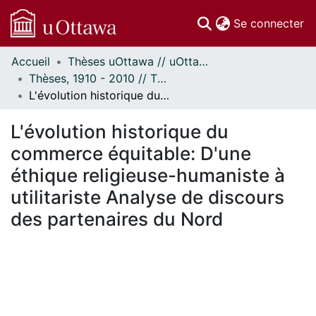
(c
Se connecter
Accueil
Thèses uOttawa // uOttawa Theses
Communautés
Thèses, 1910 - 2010 // Theses, 1910 - 2010
et collections
L'évolution historique du commerce équitable: D'une éthique religieuse-humaniste à utilitariste Analyse de discours des partenaires du Nord
Parcourir
Statistiques
L'évolution historique du
À propos
commerce équitable: D'une
éthique religieuse-humaniste à
utilitariste Analyse de discours
des partenaires du Nord