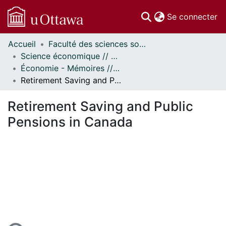
(c
Se connecter
Accueil
Faculté des sciences sociales // Faculty of Social Sciences
Communautés
Science économique // Economics
et collections
Économie - Mémoires // Economics - Research Papers
Parcourir
Retirement Saving and Public Pensions in Canada
Statistiques
À propos
Retirement Saving and Public
Pensions in Canada