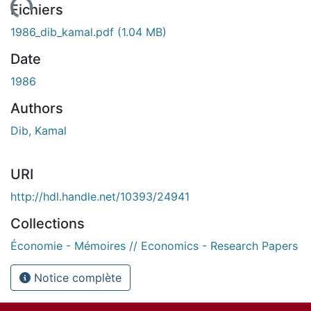
 de chargement...
Fichiers
1986_dib_kamal.pdf
(1.04 MB)
Date
1986
Authors
Dib, Kamal
URI
http://hdl.handle.net/10393/24941
Collections
Économie - Mémoires // Economics - Research Papers
Notice complète