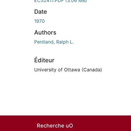
EC52417.PDF
(3.06 MB)
Date
1970
Authors
Pentland, Ralph L.
Éditeur
University of Ottawa (Canada)
Recherche uO