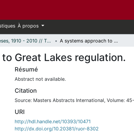
stiques
À propos
Thèses, 1910 - 2010 // Theses, 1910 - 2010
A systems approach to Great Lakes regulation.
to Great Lakes regulation.
Résumé
Abstract not available.
Citation
Source: Masters Abstracts International, Volume: 45
URI
http://hdl.handle.net/10393/10471
http://dx.doi.org/10.20381/ruor-8302