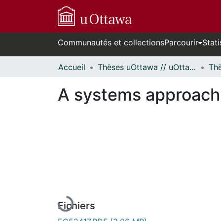
Communautés et collections
Parcourir
Stati
Accueil
Thèses uOttawa // uOttawa Theses
A systems approach 
En cours de chargement...
Fichiers