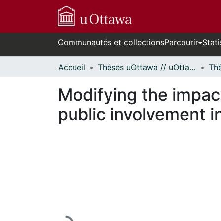
Communautés et collections
Parcourir
Stati
Accueil
Thèses uOttawa // uOttawa Theses
Modifying the impac
public involvement i
En cours de chargement...