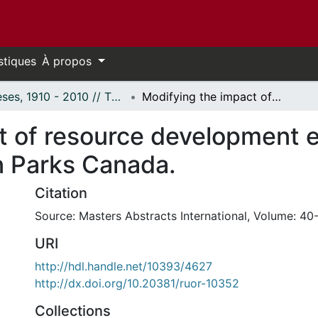
stiques
À propos
Thèses, 1910 - 2010 // Theses, 1910 - 2010
Modifying the impact of resource development externalities and public involvement in Parks Canada.
t of resource development e
n Parks Canada.
Citation
Source: Masters Abstracts International, Volume: 40-
URI
http://hdl.handle.net/10393/4627
http://dx.doi.org/10.20381/ruor-10352
Collections