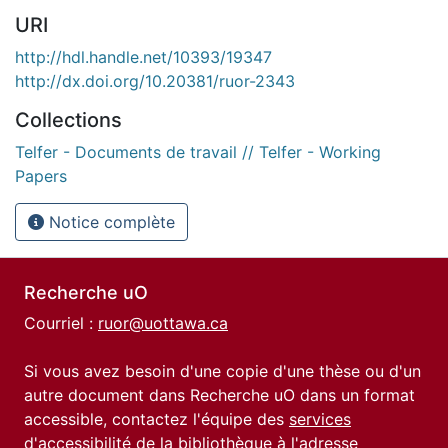
URI
http://hdl.handle.net/10393/19347
http://dx.doi.org/10.20381/ruor-2343
Collections
Telfer - Documents de travail // Telfer - Working
Papers
Notice complète
Recherche uO
Courriel :
ruor@uottawa.ca
Si vous avez besoin d'une copie d'une thèse ou d'un
autre document dans Recherche uO dans un format
accessible, contactez l'équipe des
services
d'accessibilité de la bibliothèque
à l'adresse