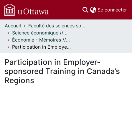
(c
Se connecter
Accueil
Faculté des sciences sociales // Faculty of Social Sciences
Communautés
Science économique // Economics
et collections
Économie - Mémoires // Economics - Research Papers
Parcourir
Participation in Employer-sponsored Training in Canada’s Regions
Statistiques
À propos
Participation in Employer-
sponsored Training in Canada’s
Regions