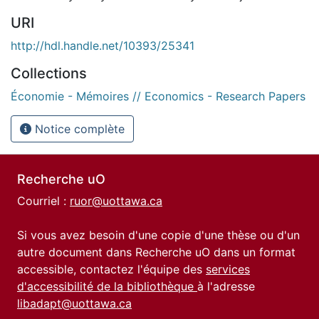
URI
http://hdl.handle.net/10393/25341
Collections
Économie - Mémoires // Economics - Research Papers
Notice complète
Recherche uO
Courriel :
ruor@uottawa.ca
Si vous avez besoin d'une copie d'une thèse ou d'un
autre document dans Recherche uO dans un format
accessible, contactez l'équipe des
services
d'accessibilité de la bibliothèque
à l'adresse
libadapt@uottawa.ca