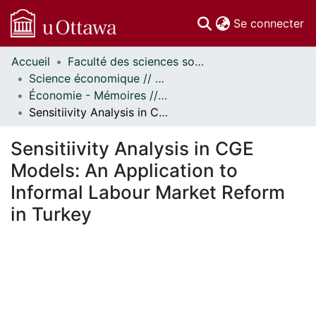
(c
Se connecter
Accueil
Faculté des sciences sociales // Faculty of Social Sciences
Communautés
Science économique // Economics
et collections
Économie - Mémoires // Economics - Research Papers
Parcourir
Sensitiivity Analysis in CGE Models: An Application to Informal Labour Market Reform in Turkey
Statistiques
À propos
Sensitiivity Analysis in CGE
Models: An Application to
Informal Labour Market Reform
in Turkey