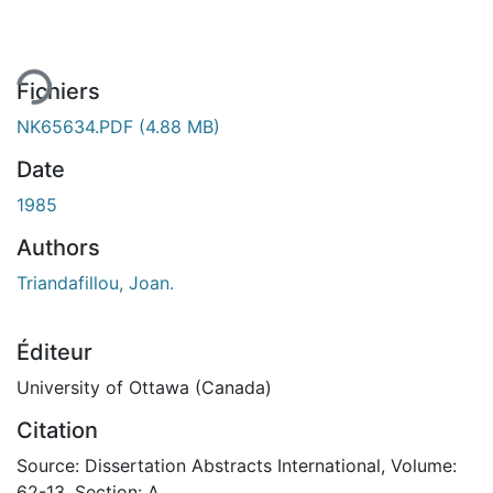
ent...
Fichiers
NK65634.PDF
(4.88 MB)
Date
1985
Authors
Triandafillou, Joan.
Éditeur
University of Ottawa (Canada)
Citation
Source: Dissertation Abstracts International, Volume:
62-13, Section: A.