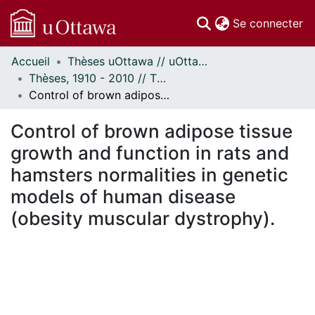
(c
Se connecter
Accueil
Thèses uOttawa // uOttawa Theses
Communautés
Thèses, 1910 - 2010 // Theses, 1910 - 2010
et collections
Control of brown adipose tissue growth and function in rats and hamsters normalities in genetic models of human disease (obesity muscular dystrophy).
Parcourir
Statistiques
Control of brown adipose tissue
À propos
growth and function in rats and
hamsters normalities in genetic
models of human disease
(obesity muscular dystrophy).