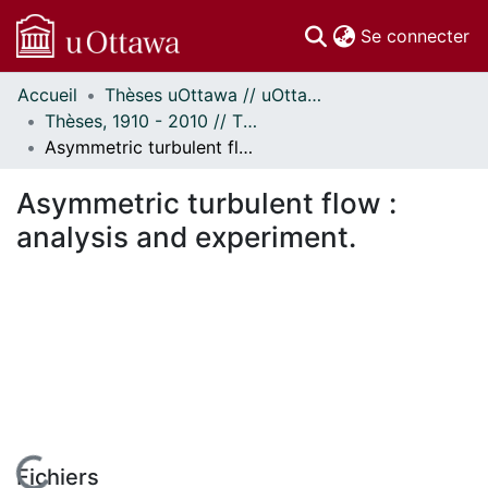
(c
Se connecter
Accueil
Thèses uOttawa // uOttawa Theses
Communautés
Thèses, 1910 - 2010 // Theses, 1910 - 2010
et collections
Asymmetric turbulent flow : analysis and experiment.
Parcourir
Statistiques
Asymmetric turbulent flow :
À propos
analysis and experiment.
Fichiers