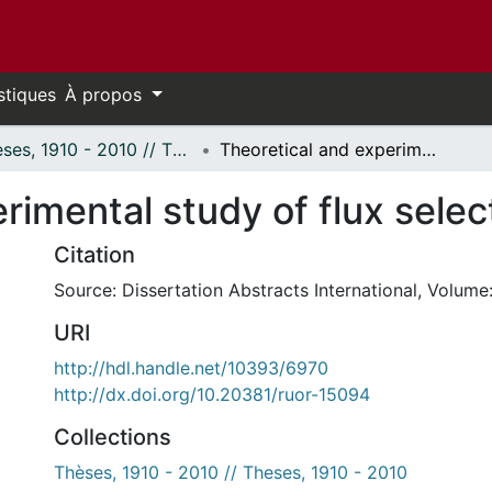
stiques
À propos
Thèses, 1910 - 2010 // Theses, 1910 - 2010
Theoretical and experimental study of flux selectors.
rimental study of flux selec
Citation
Source: Dissertation Abstracts International, Volume:
URI
http://hdl.handle.net/10393/6970
http://dx.doi.org/10.20381/ruor-15094
Collections
Thèses, 1910 - 2010 // Theses, 1910 - 2010