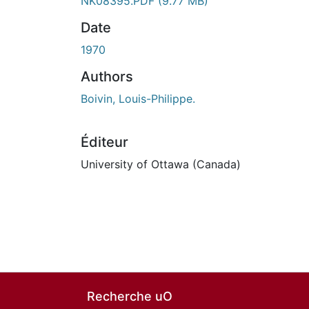
NK08395.PDF
(9.77 MB)
Date
1970
Authors
Boivin, Louis-Philippe.
Éditeur
University of Ottawa (Canada)
Recherche uO