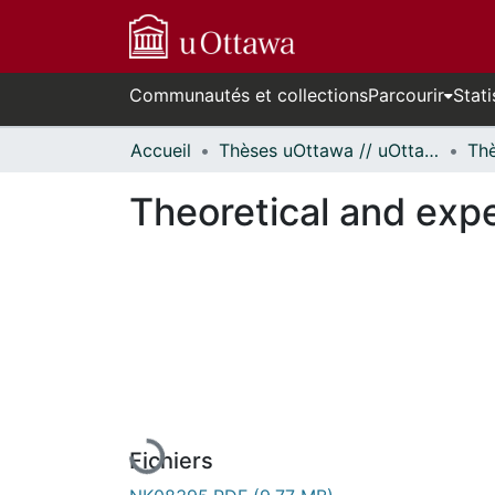
Communautés et collections
Parcourir
Stati
Accueil
Thèses uOttawa // uOttawa Theses
Theoretical and expe
En cours de chargement...
Fichiers