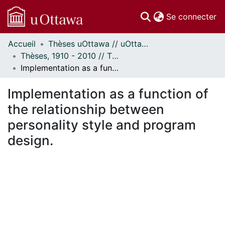
(c
Se connecter
Accueil
Thèses uOttawa // uOttawa Theses
Communautés
Thèses, 1910 - 2010 // Theses, 1910 - 2010
et collections
Implementation as a function of the relationship between personality style and program design.
Parcourir
Statistiques
Implementation as a function of
À propos
the relationship between
personality style and program
design.