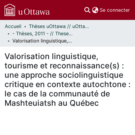
(c
Se connecter
Accueil
Thèses uOttawa // uOttawa Theses
Communautés
- Thèses, 2011 - // Theses, 2011 -
et collections
Valorisation linguistique, tourisme et reconnaissance(s) : une approche sociolinguistique critique en contexte autochtone : le cas de la communauté de Mashteuiatsh au Québec
Parcourir
Statistiques
Valorisation linguistique,
À propos
tourisme et reconnaissance(s) :
une approche sociolinguistique
critique en contexte autochtone :
le cas de la communauté de
Mashteuiatsh au Québec