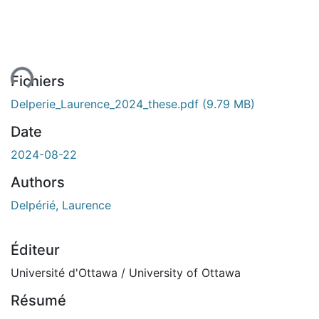
ment...
Fichiers
Delperie_Laurence_2024_these.pdf
(9.79 MB)
Date
2024-08-22
Authors
Delpérié, Laurence
Éditeur
Université d'Ottawa / University of Ottawa
Résumé