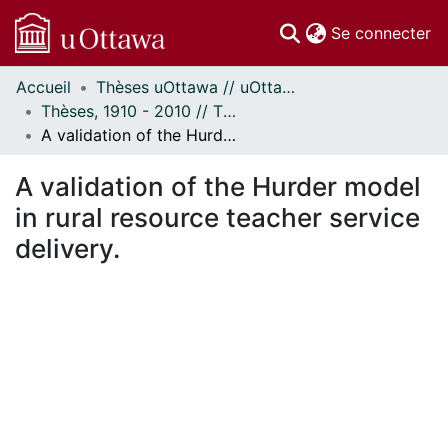
(c
Se connecter
Accueil
Thèses uOttawa // uOttawa Theses
Communautés
Thèses, 1910 - 2010 // Theses, 1910 - 2010
et collections
A validation of the Hurder model in rural resource teacher service delivery.
Parcourir
Statistiques
A validation of the Hurder model
À propos
in rural resource teacher service
delivery.