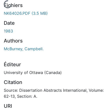
En cours de chargement...
Fichiers
NK64026.PDF
(3.5 MB)
Date
1983
Authors
McBurney, Campbell.
Éditeur
University of Ottawa (Canada)
Citation
Source: Dissertation Abstracts International, Volume:
62-13, Section: A.
URI