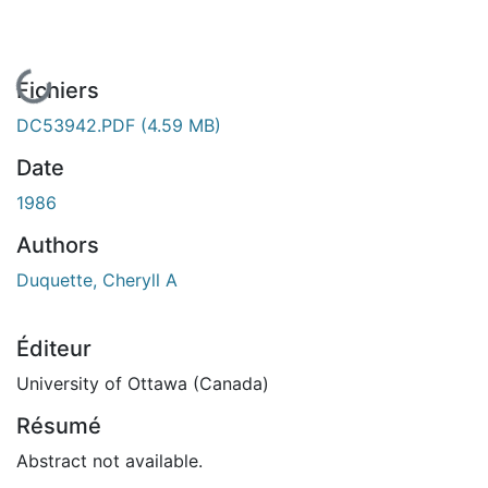
En cours de chargement...
Fichiers
DC53942.PDF
(4.59 MB)
Date
1986
Authors
Duquette, Cheryll A
Éditeur
University of Ottawa (Canada)
Résumé
Abstract not available.