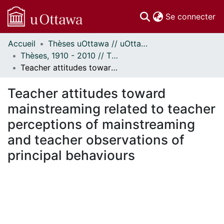
(c
Se connecter
Accueil
Thèses uOttawa // uOttawa Theses
Communautés
Thèses, 1910 - 2010 // Theses, 1910 - 2010
et collections
Teacher attitudes toward mainstreaming related to teacher perceptions of mainstreaming and teacher observations of principal behaviours
Parcourir
Statistiques
Teacher attitudes toward
À propos
mainstreaming related to teacher
perceptions of mainstreaming
and teacher observations of
principal behaviours