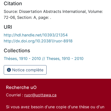
Citation
Source: Dissertation Abstracts International, Volume:
72-06, Section: A, page: .
URI
http://hdl.handle.net/10393/21354
http://dx.doi.org/10.20381/ruor-8918
Collections
Thèses, 1910 - 2010 // Theses, 1910 - 2010
Notice complète
Recherche uO
Courriel :
ruor@uottawa.ca
Si vous avez besoin d'une copie d'une thèse ou d'un