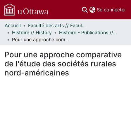
(c
Se connecter
Accueil
Faculté des arts // Faculty of Arts
Communautés
Histoire // History
Histoire - Publications // History - Publications
et collections
Pour une approche comparative de l'étude des sociétés rurales nord-américaines
Parcourir
Statistiques
Pour une approche comparative
À propos
de l'étude des sociétés rurales
nord-américaines