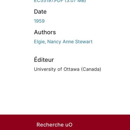
EC55197.PDF
(3.07 MB)
Date
1959
Authors
Elgie, Nancy Anne Stewart
Éditeur
University of Ottawa (Canada)
Recherche uO