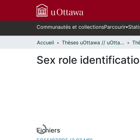
Communautés et collections
Parcourir
Stati
Accueil
Thèses uOttawa // uOttawa Theses
Sex role identificat
En cours de chargement...
Fichiers