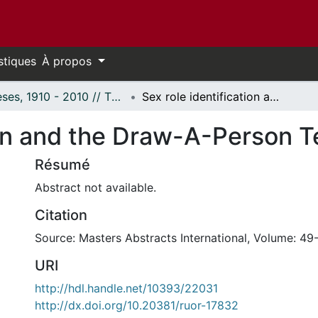
stiques
À propos
Thèses, 1910 - 2010 // Theses, 1910 - 2010
Sex role identification and the Draw-A-Person Test
ion and the Draw-A-Person T
Résumé
Abstract not available.
Citation
Source: Masters Abstracts International, Volume: 49
URI
http://hdl.handle.net/10393/22031
http://dx.doi.org/10.20381/ruor-17832