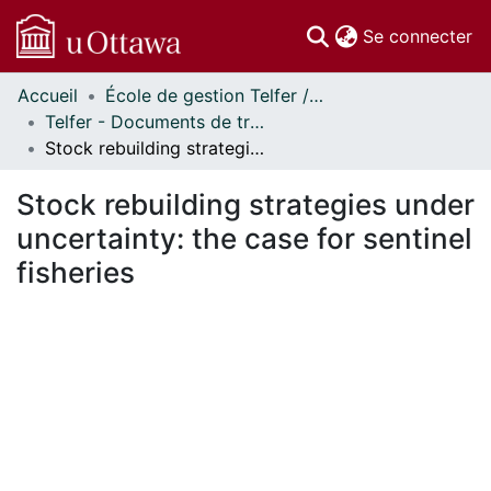
(c
Se connecter
Accueil
École de gestion Telfer // Telfer School of Management
Communautés
Telfer - Documents de travail // Telfer - Working Papers
et collections
Stock rebuilding strategies under uncertainty: the case for sentinel fisheries
Parcourir
Statistiques
Stock rebuilding strategies under
À propos
uncertainty: the case for sentinel
fisheries