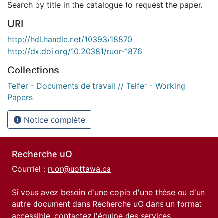
Search by title in the catalogue to request the paper.
URI
http://hdl.handle.net/10393/18870
http://dx.doi.org/10.20381/ruor-1876
Collections
Telfer - Documents de travail // Telfer - Working
Papers
Notice complète
Recherche uO
Courriel :
ruor@uottawa.ca
Si vous avez besoin d'une copie d'une thèse ou d'un
autre document dans Recherche uO dans un format
accessible, contactez l'équipe des
services