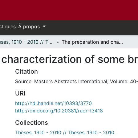
stiques
À propos
Thèses, 1910 - 2010 // Theses, 1910 - 2010
The preparation and characterization of some bromoselenates(IV).
 characterization of some b
Citation
Source: Masters Abstracts International, Volume: 40-
URI
http://hdl.handle.net/10393/3770
http://dx.doi.org/10.20381/ruor-13418
Collections
Thèses, 1910 - 2010 // Theses, 1910 - 2010