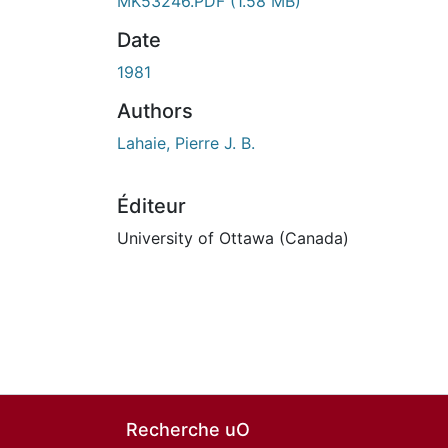
MK53246.PDF
(1.58 MB)
Date
1981
Authors
Lahaie, Pierre J. B.
Éditeur
University of Ottawa (Canada)
Recherche uO