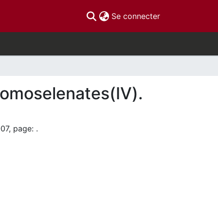
(current)
Se connecter
romoselenates(IV).
07, page: .