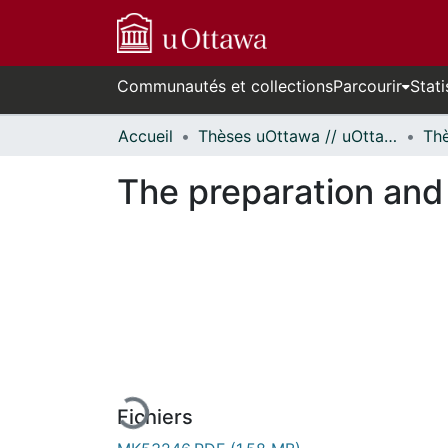
Communautés et collections
Parcourir
Stati
Accueil
Thèses uOttawa // uOttawa Theses
The preparation and
En cours de chargement...
Fichiers