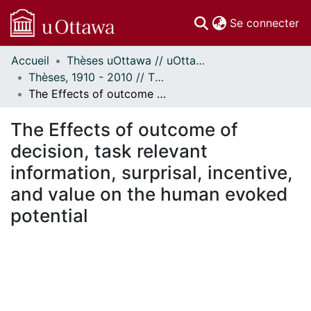
(c
Se connecter
Accueil
Thèses uOttawa // uOttawa Theses
Communautés
Thèses, 1910 - 2010 // Theses, 1910 - 2010
et collections
The Effects of outcome of decision, task relevant information, surprisal, incentive, and value on the human evoked potential
Parcourir
Statistiques
The Effects of outcome of
À propos
decision, task relevant
information, surprisal, incentive,
and value on the human evoked
potential