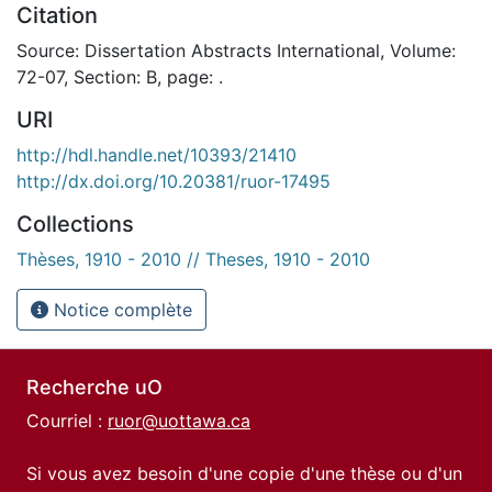
Citation
Source: Dissertation Abstracts International, Volume:
72-07, Section: B, page: .
URI
http://hdl.handle.net/10393/21410
http://dx.doi.org/10.20381/ruor-17495
Collections
Thèses, 1910 - 2010 // Theses, 1910 - 2010
Notice complète
Recherche uO
Courriel :
ruor@uottawa.ca
Si vous avez besoin d'une copie d'une thèse ou d'un