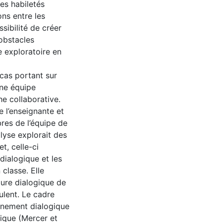
es habiletés
ons entre les
sibilité de créer
 obstacles
e exploratoire en
cas portant sur
une équipe
e collaborative.
e l’enseignante et
bres de l’équipe de
lyse explorait des
t, celle-ci
dialogique et les
 classe. Elle
ture dialogique de
ulent. Le cadre
ignement dialogique
tique (Mercer et