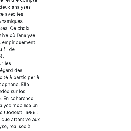
 de rendre compte
 deux analyses
e avec les
 dynamiques
ntes. Ce choix
ive où l’analyse
s empiriquement
u fil de
).
r les
’égard des
ité à participer à
ncophone. Elle
ndée sur les
e. En cohérence
alyse mobilise un
s (Jodelet, 1989 ;
tique attentive aux
yse, réalisée à