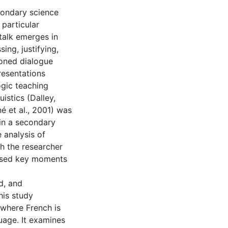
econdary science
 particular
talk emerges in
ing, justifying,
soned dialogue
resentations
ogic teaching
istics (Dalley,
é et al., 2001) was
in a secondary
 analysis of
h the researcher
ussed key moments
ed, and
his study
 where French is
uage. It examines