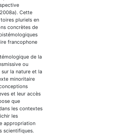
rspective
(2008a). Cette
oires pluriels en
ons concrètes de
épistémologiques
aire francophone
istémologique de la
ansmissive ou
sur la nature et la
xte minoritaire
 conceptions
èves et leur accès
opose que
 dans les contextes
chir les
ne appropriation
s scientifiques.