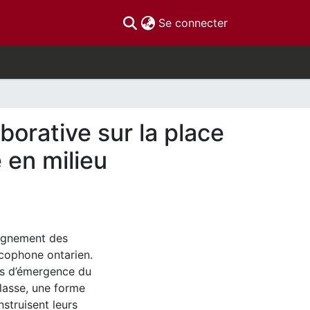
(current)
Se connecter
orative sur la place
 en milieu
eignement des
ncophone ontarien.
ons d’émergence du
classe, une forme
nstruisent leurs