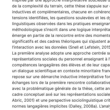
Inspirée par une approche interprétative soucieuse
de la complexité du terrain, cette thèse s’appuie sur
inductives et complémentaires, chacune en cohérenc
tensions identifiées, les questions soulevées et les
linguistiques observées dans les pratiques enseigna
méthodologique s’inscrit dans une logique interprétat
émerge en partie de la rencontre entre des moment
significatifs et des cadres théoriques qui s’ajustent a
l’interaction avec les données (Snell et Lefstein, 2015
La première analyse adopte une approche centrée su
représentations sociales du personnel enseignant à l
compétences langagières des élèves et de leur capac
un dialogue scientifique en contexte minoritaire fra
repose sur une démarche inductive interprétative fo
échanges lors de la première rencontre collaborativ
avec la problématique générale de la thèse, cette an
cadre conceptuel axé sur les représentations sociale
Abric, 2001) et une perspective sociolinguistique cri
normes langagières implicites (Dalley, 2008a). L’anal