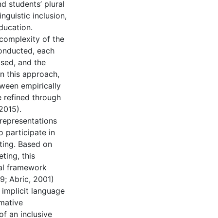
d students’ plural
nguistic inclusion,
ducation.
 complexity of the
conducted, each
ised, and the
In this approach,
tween empirically
 refined through
 2015).
 representations
o participate in
tting. Based on
ting, this
ual framework
9; Abric, 2001)
o implicit language
rmative
f an inclusive