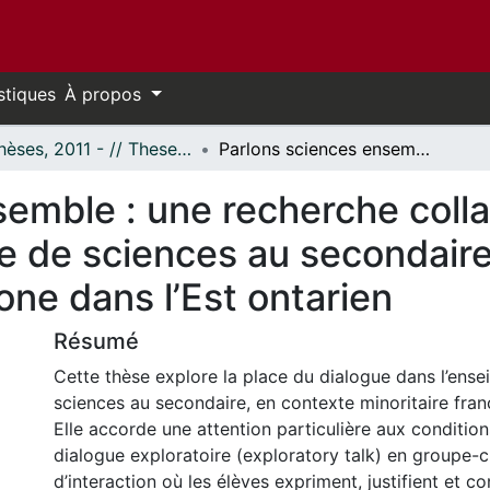
stiques
À propos
- Thèses, 2011 - // Theses, 2011 -
Parlons sciences ensemble : une recherche collaborative sur la place du dialogue en classe de sciences au secondaire en milieu minoritaire francophone dans l’Est ontarien
emble : une recherche collab
e de sciences au secondaire
one dans l’Est ontarien
Résumé
Cette thèse explore la place du dialogue dans l’ens
sciences au secondaire, en contexte minoritaire fra
Elle accorde une attention particulière aux conditi
dialogue exploratoire (exploratory talk) en groupe-
d’interaction où les élèves expriment, justifient et co