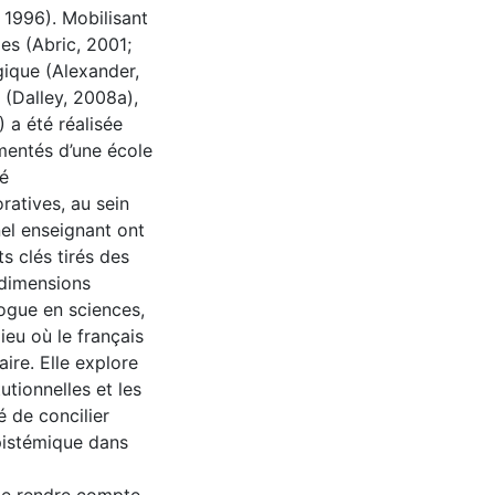
 1996). Mobilisant
es (Abric, 2001;
gique (Alexander,
 (Dalley, 2008a),
 a été réalisée
mentés d’une école
ué
ratives, au sein
el enseignant ont
s clés tirés des
 dimensions
logue en sciences,
ieu où le français
ire. Elle explore
utionnelles et les
é de concilier
épistémique dans