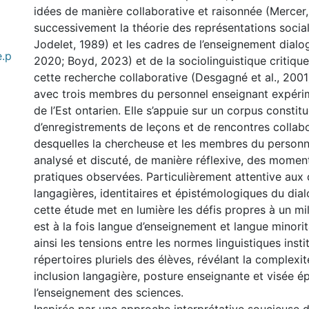
idées de manière collaborative et raisonnée (Mercer,
successivement la théorie des représentations social
Jodelet, 1989) et les cadres de l’enseignement dialo
e.p
2020; Boyd, 2023) et de la sociolinguistique critique
cette recherche collaborative (Desgagné et al., 2001)
avec trois membres du personnel enseignant expéri
de l’Est ontarien. Elle s’appuie sur un corpus constit
d’enregistrements de leçons et de rencontres collabo
desquelles la chercheuse et les membres du personn
analysé et discuté, de manière réflexive, des moment
pratiques observées. Particulièrement attentive aux
langagières, identitaires et épistémologiques du dia
cette étude met en lumière les défis propres à un mil
est à la fois langue d’enseignement et langue minorita
ainsi les tensions entre les normes linguistiques instit
répertoires pluriels des élèves, révélant la complexit
inclusion langagière, posture enseignante et visée 
0 International
l’enseignement des sciences.