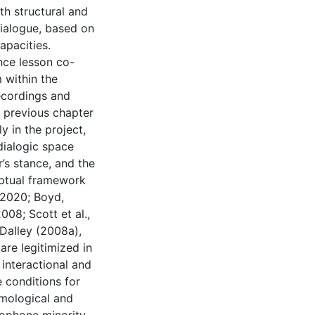
th structural and
dialogue, based on
apacities.
nce lesson co-
 within the
ecordings and
e previous chapter
y in the project,
dialogic space
’s stance, and the
ptual framework
 2020; Boyd,
008; Scott et al.,
 Dalley (2008a),
are legitimized in
interactional and
e conditions for
emological and