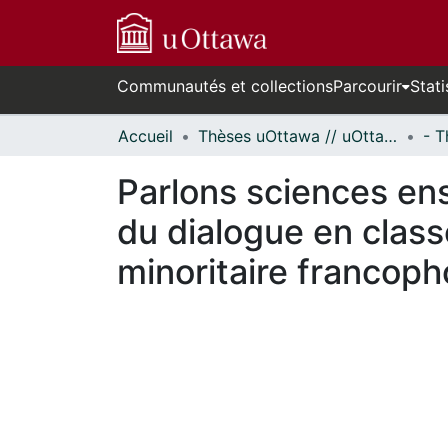
Communautés et collections
Parcourir
Stati
Accueil
Thèses uOttawa // uOttawa Theses
Parlons sciences ens
du dialogue en class
minoritaire francoph
En cours de chargement...