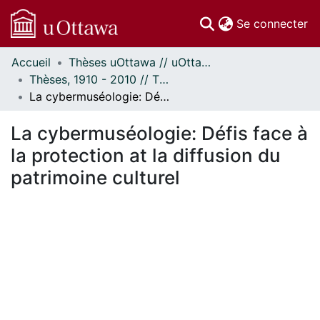
(c
Se connecter
Accueil
Thèses uOttawa // uOttawa Theses
Communautés
Thèses, 1910 - 2010 // Theses, 1910 - 2010
et collections
La cybermuséologie: Défis face à la protection at la diffusion du patrimoine culturel
Parcourir
Statistiques
La cybermuséologie: Défis face à
À propos
la protection at la diffusion du
patrimoine culturel
ent...