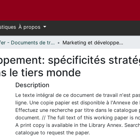
stiques
À propos
Telfer - Documents de travail // Telfer - Working Papers
Marketing et développement: spécificités stratégiques du secteur agro-alimentaire dans le tiers monde
pement: spécificités strat
s le tiers monde
Description
Le texte intégral de ce document de travail n'est pa
ligne. Une copie papier est disponible à l'Annexe de 
Effectuez une recherche par titre dans le catalogue 
document. // The full text of this working paper is no
A print copy is available in the Library Annex. Search 
catalogue to request the paper.