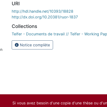
URI
http://hdl.handle.net/10393/18828
http://dx.doi.org/10.20381/ruor-1837
Collections
Telfer - Documents de travail // Telfer - Working Pa
Notice complète
on
Si vous avez besoin d'une copie d'une thèse ou d'