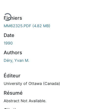
ement...
Fichiers
MM62325.PDF
(4.82 MB)
Date
1990
Authors
Déry, Yvan M.
Éditeur
University of Ottawa (Canada)
Résumé
Abstract Not Available.