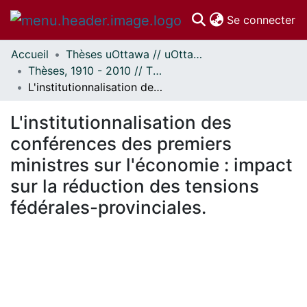
(c
Se connecter
Accueil
Thèses uOttawa // uOttawa Theses
Communautés
Thèses, 1910 - 2010 // Theses, 1910 - 2010
et collections
L'institutionnalisation des conférences des premiers ministres sur l'économie : impact sur la réduction des tensions fédérales-provinciales.
Parcourir
Statistiques
L'institutionnalisation des
À propos
conférences des premiers
ministres sur l'économie : impact
sur la réduction des tensions
fédérales-provinciales.