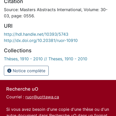
Citation
Source: Masters Abstracts International, Volume: 30-
03, page: 0556.
URI
http://hdl.handle.net/10393/5743
http://dx.doi.org/10.20381/ruor-10910
Collections
Thèses, 1910 - 2010 // Theses, 1910 - 2010
Notice complète
Recherche uO
Courriel :
ruor@uottawa.ca
Si vous avez besoin d'une copie d'une thèse ou d'un
autre document dans Recherche uO dans un format