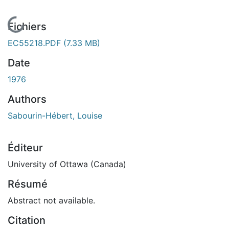
En cours de chargement...
Fichiers
EC55218.PDF
(7.33 MB)
Date
1976
Authors
Sabourin-Hébert, Louise
Éditeur
University of Ottawa (Canada)
Résumé
Abstract not available.
Citation