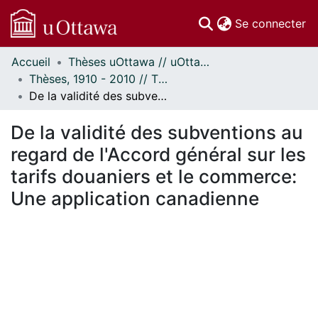
(c
Se connecter
Accueil
Thèses uOttawa // uOttawa Theses
Communautés
Thèses, 1910 - 2010 // Theses, 1910 - 2010
et collections
De la validité des subventions au regard de l'Accord général sur les tarifs douaniers et le commerce: Une application canadienne
Parcourir
Statistiques
De la validité des subventions au
À propos
regard de l'Accord général sur les
tarifs douaniers et le commerce:
Une application canadienne