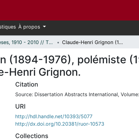
stiques
À propos
Thèses, 1910 - 2010 // Theses, 1910 - 2010
Claude-Henri Grignon (1894-1976), polémiste (1916-1943) : introduction à Claude-Henri Grignon.
n (1894-1976), polémiste (
e-Henri Grignon.
Citation
Source: Dissertation Abstracts International, Volume:
URI
http://hdl.handle.net/10393/5077
http://dx.doi.org/10.20381/ruor-10573
Collections