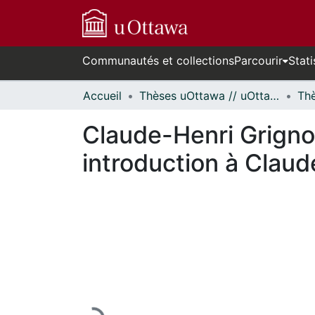
Communautés et collections
Parcourir
Stati
Accueil
Thèses uOttawa // uOttawa Theses
Claude-Henri Grigno
introduction à Claud
En cours de chargement...