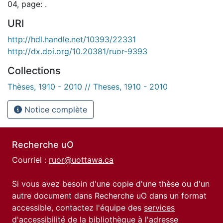
04, page: .
URI
http://hdl.handle.net/10393/22331
http://dx.doi.org/10.20381/ruor-9393
Collections
Thèses, 1910 - 2010 // Theses, 1910 - 2010
Notice complète
Recherche uO
Courriel :
ruor@uottawa.ca
Si vous avez besoin d'une copie d'une thèse ou d'un
autre document dans Recherche uO dans un format
accessible, contactez l'équipe des
services
d'accessibilité de la bibliothèque
à l'adresse