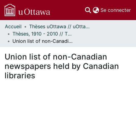
(c
Se connecter
Accueil
Thèses uOttawa // uOttawa Theses
Communautés
Thèses, 1910 - 2010 // Theses, 1910 - 2010
et collections
Union list of non-Canadian newspapers held by Canadian libraries
Parcourir
Statistiques
Union list of non-Canadian
À propos
newspapers held by Canadian
libraries
En cours de chargement...