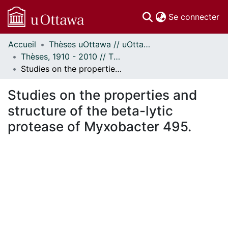
(c
Se connecter
Accueil
Thèses uOttawa // uOttawa Theses
Communautés
Thèses, 1910 - 2010 // Theses, 1910 - 2010
et collections
Studies on the properties and structure of the beta-lytic protease of Myxobacter 495.
Parcourir
Statistiques
Studies on the properties and
À propos
structure of the beta-lytic
protease of Myxobacter 495.
En cours de chargement...