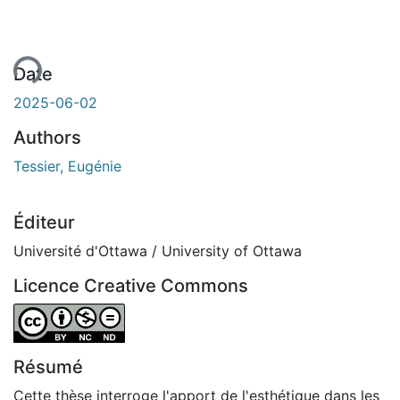
ment...
Date
2025-06-02
Authors
Tessier, Eugénie
Éditeur
Université d'Ottawa / University of Ottawa
Licence Creative Commons
Attribution-NonCommercial-NoDerivatives 4.0 Internatio
Résumé
Cette thèse interroge l'apport de l'esthétique dans les