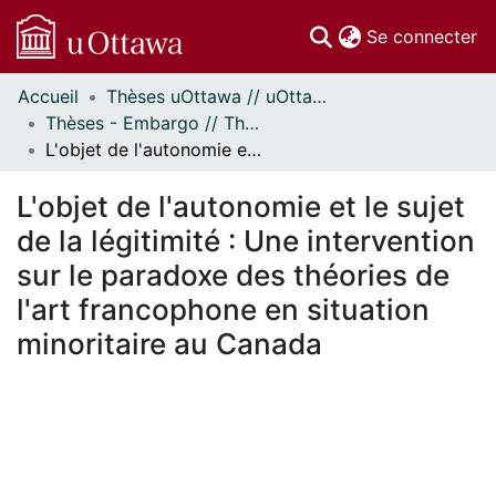
(c
Se connecter
Accueil
Thèses uOttawa // uOttawa Theses
Communautés
Thèses - Embargo // Theses - Embargo
et collections
L'objet de l'autonomie et le sujet de la légitimité : Une intervention sur le paradoxe des théories de l'art francophone en situation minoritaire au Canada
Parcourir
Statistiques
L'objet de l'autonomie et le sujet
À propos
de la légitimité : Une intervention
sur le paradoxe des théories de
l'art francophone en situation
minoritaire au Canada