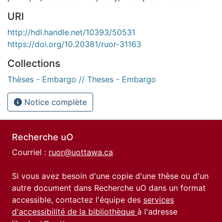
URI
http://hdl.handle.net/10393/50531
https://doi.org/10.20381/ruor-31163
Collections
Thèses - Embargo // Theses - Embargo
Notice complète
Recherche uO
Courriel :
ruor@uottawa.ca
Si vous avez besoin d'une copie d'une thèse ou d'un
autre document dans Recherche uO dans un format
accessible, contactez l'équipe des
services
d'accessibilité de la bibliothèque
à l'adresse