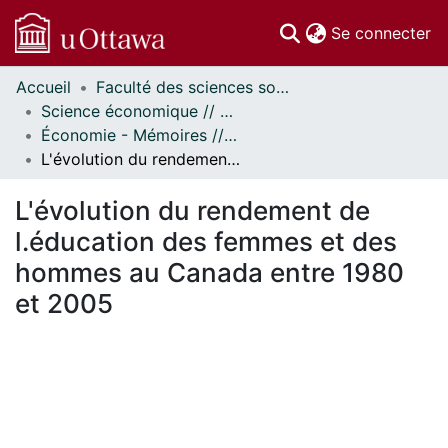
(c
Se connecter
Accueil
Faculté des sciences sociales // Faculty of Social Sciences
Communautés
Science économique // Economics
et collections
Économie - Mémoires // Economics - Research Papers
Parcourir
L'évolution du rendement de l.éducation des femmes et des hommes au Canada entre 1980 et 2005
Statistiques
À propos
L'évolution du rendement de
l.éducation des femmes et des
hommes au Canada entre 1980
et 2005