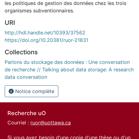
les politiques de gestion des données chez les trois
organismes subventionnaires.
URI
http://hdl.handle.net/10393/37562
https://doi.org/10.20381/ruor-21831
Collections
Parlons du stockage des données : Une conversation
de recherche // Talking about data storage: A research
data conversation
Notice complète
Recherche uO
Courriel :
ruor@uottawa.ca
Si vous avez besoin d'une copie d'une thèse ou d'un