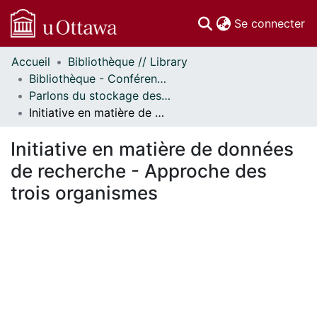
(c
Se connecter
Accueil
Bibliothèque // Library
Communautés
Bibliothèque - Conférences // Library - Conferences
et collections
Parlons du stockage des données : Une conversation de recherche // Talking about data storage: A research data conversation
Parcourir
Initiative en matière de données de recherche - Approche des trois organismes
Statistiques
À propos
Initiative en matière de données
de recherche - Approche des
trois organismes