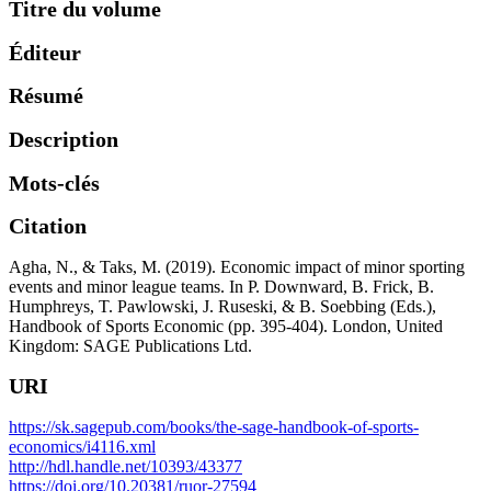
Titre du volume
Éditeur
Résumé
Description
Mots-clés
Citation
Agha, N., & Taks, M. (2019). Economic impact of minor sporting
events and minor league teams. In P. Downward, B. Frick, B.
Humphreys, T. Pawlowski, J. Ruseski, & B. Soebbing (Eds.),
Handbook of Sports Economic (pp. 395-404). London, United
Kingdom: SAGE Publications Ltd.
URI
https://sk.sagepub.com/books/the-sage-handbook-of-sports-
economics/i4116.xml
http://hdl.handle.net/10393/43377
https://doi.org/10.20381/ruor-27594