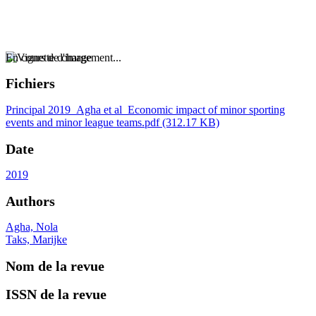
En cours de chargement...
Fichiers
Principal
2019_Agha et al_Economic impact of minor sporting
events and minor league teams.pdf
(312.17 KB)
Date
2019
Authors
Agha, Nola
Taks, Marijke
Nom de la revue
ISSN de la revue