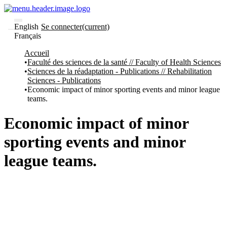
English
Se connecter
(current)
Français
Communautés
Accueil
et collections
Faculté des sciences de la santé // Faculty of Health Sciences
Parcourir
Sciences de la réadaptation - Publications // Rehabilitation
Statistiques
Sciences - Publications
Economic impact of minor sporting events and minor league
À
À
teams.
propos
propos
de
Recherche
Economic impact of minor
uO
Comment
sporting events and minor
soumettre
votre
league teams.
thèse
Comment
déposer
votre
recherche
Politiques
et