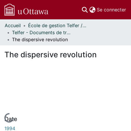
(c
Se connecter
Accueil
École de gestion Telfer // Telfer School of Management
Communautés
Telfer - Documents de travail // Telfer - Working Papers
et collections
The dispersive revolution
Parcourir
Statistiques
The dispersive revolution
À propos
En cours de chargement...
Date
1994