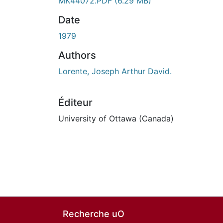
En cours de chargement...
MK44072.PDF
(6.29 MB)
Date
1979
Authors
Lorente, Joseph Arthur David.
Éditeur
University of Ottawa (Canada)
Recherche uO