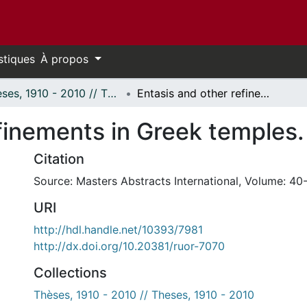
stiques
À propos
Thèses, 1910 - 2010 // Theses, 1910 - 2010
Entasis and other refinements in Greek temples.
finements in Greek temples.
Citation
Source: Masters Abstracts International, Volume: 40-
URI
http://hdl.handle.net/10393/7981
http://dx.doi.org/10.20381/ruor-7070
Collections
Thèses, 1910 - 2010 // Theses, 1910 - 2010