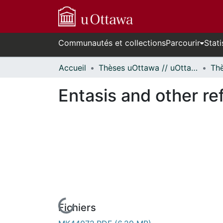
Communautés et collections
Parcourir
Stati
Accueil
Thèses uOttawa // uOttawa Theses
Entasis and other re
Fichiers