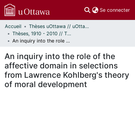
(c
Se connecter
Accueil
Thèses uOttawa // uOttawa Theses
Communautés
Thèses, 1910 - 2010 // Theses, 1910 - 2010
et collections
An inquiry into the role of the affective domain in selections from Lawrence Kohlberg's theory of moral development
Parcourir
Statistiques
An inquiry into the role of the
À propos
affective domain in selections
from Lawrence Kohlberg's theory
of moral development