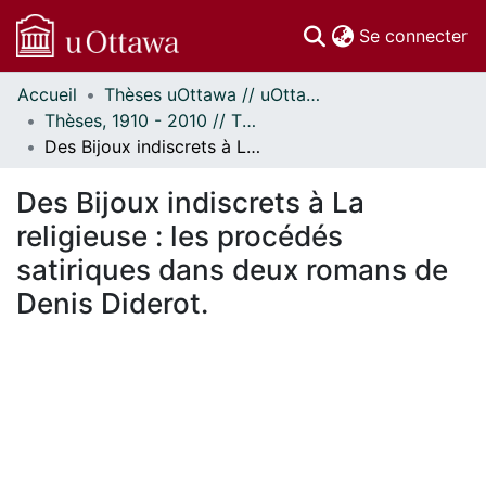
(c
Se connecter
Accueil
Thèses uOttawa // uOttawa Theses
Communautés
Thèses, 1910 - 2010 // Theses, 1910 - 2010
et collections
Des Bijoux indiscrets à La religieuse : les procédés satiriques dans deux romans de Denis Diderot.
Parcourir
Statistiques
Des Bijoux indiscrets à La
À propos
religieuse : les procédés
satiriques dans deux romans de
Denis Diderot.