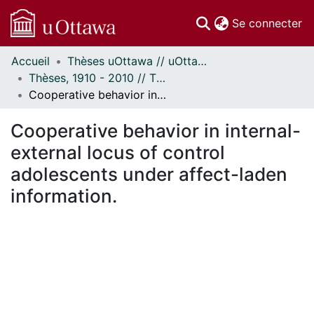
(c
Se connecter
Accueil
Thèses uOttawa // uOttawa Theses
Communautés
Thèses, 1910 - 2010 // Theses, 1910 - 2010
et collections
Cooperative behavior in internal-external locus of control adolescents under affect-laden information.
Parcourir
Statistiques
Cooperative behavior in internal-
À propos
external locus of control
adolescents under affect-laden
information.