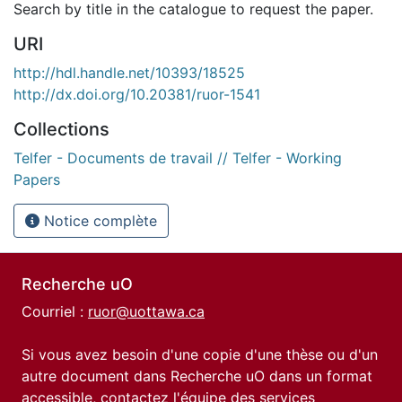
Search by title in the catalogue to request the paper.
URI
http://hdl.handle.net/10393/18525
http://dx.doi.org/10.20381/ruor-1541
Collections
Telfer - Documents de travail // Telfer - Working
Papers
Notice complète
Recherche uO
Courriel :
ruor@uottawa.ca
Si vous avez besoin d'une copie d'une thèse ou d'un
autre document dans Recherche uO dans un format
accessible, contactez l'équipe des
services