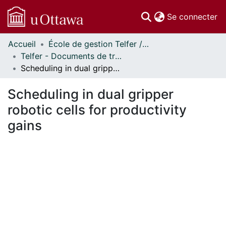
(c
Se connecter
Accueil
École de gestion Telfer // Telfer School of Management
Communautés
Telfer - Documents de travail // Telfer - Working Papers
et collections
Scheduling in dual gripper robotic cells for productivity gains
Parcourir
Statistiques
Scheduling in dual gripper
À propos
robotic cells for productivity
gains