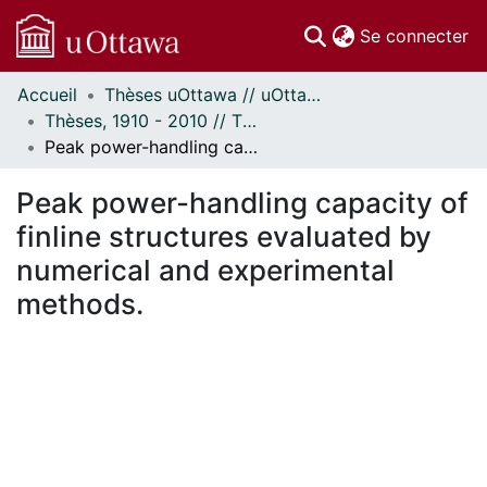
(c
Se connecter
Accueil
Thèses uOttawa // uOttawa Theses
Communautés
Thèses, 1910 - 2010 // Theses, 1910 - 2010
et collections
Peak power-handling capacity of finline structures evaluated by numerical and experimental methods.
Parcourir
Statistiques
Peak power-handling capacity of
À propos
finline structures evaluated by
numerical and experimental
methods.