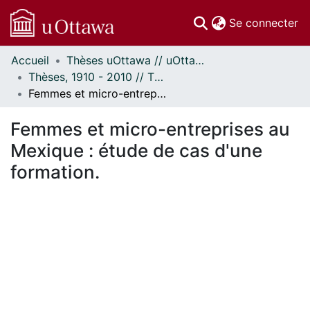
(c
Se connecter
Accueil
Thèses uOttawa // uOttawa Theses
Communautés
Thèses, 1910 - 2010 // Theses, 1910 - 2010
et collections
Femmes et micro-entreprises au Mexique : étude de cas d'une formation.
Parcourir
Statistiques
Femmes et micro-entreprises au
À propos
Mexique : étude de cas d'une
formation.