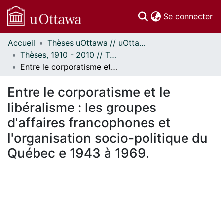
(c
Se connecter
Accueil
Thèses uOttawa // uOttawa Theses
Communautés
Thèses, 1910 - 2010 // Theses, 1910 - 2010
et collections
Entre le corporatisme et le libéralisme : les groupes d'affaires francophones et l'organisation socio-politique du Québec e 1943 à 1969.
Parcourir
Statistiques
Entre le corporatisme et le
À propos
libéralisme : les groupes
d'affaires francophones et
l'organisation socio-politique du
Québec e 1943 à 1969.