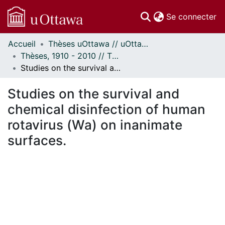
(c
Se connecter
Accueil
Thèses uOttawa // uOttawa Theses
Communautés
Thèses, 1910 - 2010 // Theses, 1910 - 2010
et collections
Studies on the survival and chemical disinfection of human rotavirus (Wa) on inanimate surfaces.
Parcourir
Statistiques
Studies on the survival and
À propos
chemical disinfection of human
rotavirus (Wa) on inanimate
surfaces.