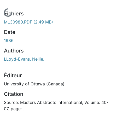
En cours de chargement...
Fichiers
ML30980.PDF
(2.49 MB)
Date
1986
Authors
LLoyd-Evans, Nellie.
Éditeur
University of Ottawa (Canada)
Citation
Source: Masters Abstracts International, Volume: 40-
07, page: .