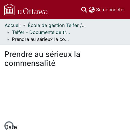
(c
Se connecter
Accueil
École de gestion Telfer // Telfer School of Management
Communautés
Telfer - Documents de travail // Telfer - Working Papers
et collections
Prendre au sérieux la commensalité
Parcourir
Statistiques
Prendre au sérieux la
À propos
commensalité
Date