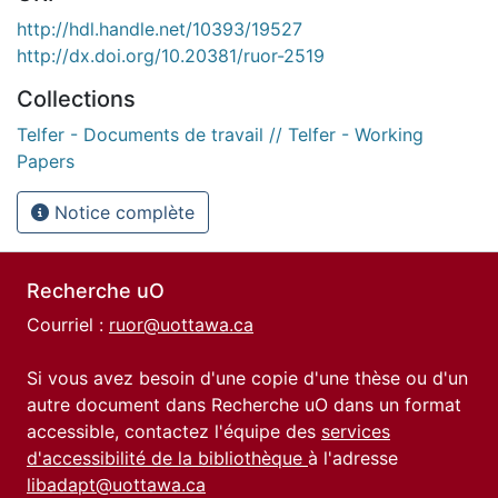
http://hdl.handle.net/10393/19527
http://dx.doi.org/10.20381/ruor-2519
Collections
Telfer - Documents de travail // Telfer - Working
Papers
Notice complète
Recherche uO
Courriel :
ruor@uottawa.ca
Si vous avez besoin d'une copie d'une thèse ou d'un
autre document dans Recherche uO dans un format
accessible, contactez l'équipe des
services
d'accessibilité de la bibliothèque
à l'adresse
libadapt@uottawa.ca