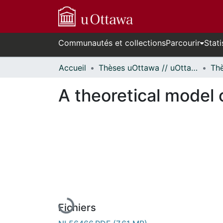
Communautés et collections
Parcourir
Stati
Accueil
Thèses uOttawa // uOttawa Theses
A theoretical model 
En cours de chargement...
Fichiers