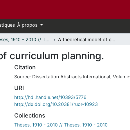
stiques
À propos
Thèses, 1910 - 2010 // Theses, 1910 - 2010
A theoretical model of curriculum planning.
of curriculum planning.
Citation
Source: Dissertation Abstracts International, Volume:
URI
http://hdl.handle.net/10393/5776
http://dx.doi.org/10.20381/ruor-10923
Collections
Thèses, 1910 - 2010 // Theses, 1910 - 2010