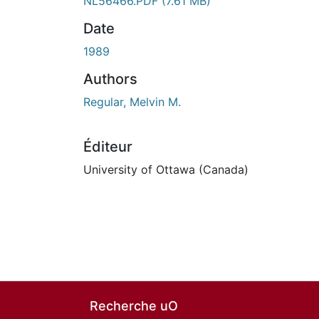
NL56466.PDF
(7.61 MB)
Date
1989
Authors
Regular, Melvin M.
Éditeur
University of Ottawa (Canada)
Recherche uO