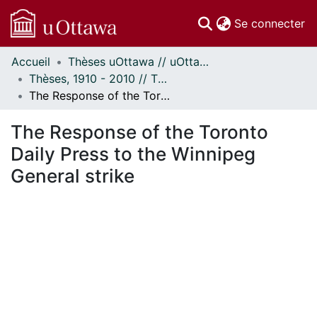
(c
Se connecter
Accueil
Thèses uOttawa // uOttawa Theses
Communautés
Thèses, 1910 - 2010 // Theses, 1910 - 2010
et collections
The Response of the Toronto Daily Press to the Winnipeg General strike
Parcourir
Statistiques
The Response of the Toronto
À propos
Daily Press to the Winnipeg
General strike