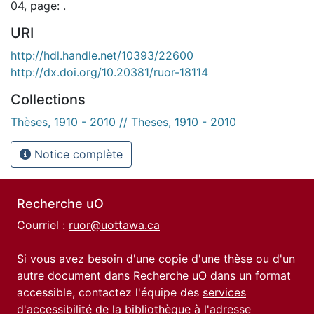
04, page: .
URI
http://hdl.handle.net/10393/22600
http://dx.doi.org/10.20381/ruor-18114
Collections
Thèses, 1910 - 2010 // Theses, 1910 - 2010
Notice complète
Recherche uO
Courriel :
ruor@uottawa.ca
Si vous avez besoin d'une copie d'une thèse ou d'un
autre document dans Recherche uO dans un format
accessible, contactez l'équipe des
services
d'accessibilité de la bibliothèque
à l'adresse